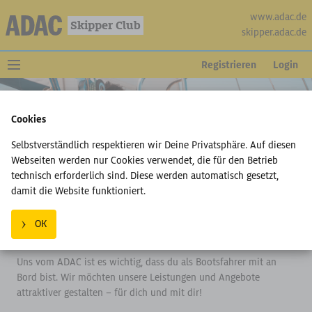
www.adac.de
Skipper Club
skipper.adac.de
Registrieren
Login
Cookies
Selbstverständlich respektieren wir Deine Privatsphäre. Auf diesen
Webseiten werden nur Cookies verwendet, die für den Betrieb
technisch erforderlich sind. Diese werden automatisch gesetzt,
damit die Website funktioniert.
Du willst die Zukunft gestalten? Wir
OK
auch!
Uns vom ADAC ist es wichtig, dass du als Bootsfahrer mit an
Bord bist. Wir möchten unsere Leistungen und Angebote
attraktiver gestalten – für dich und mit dir!