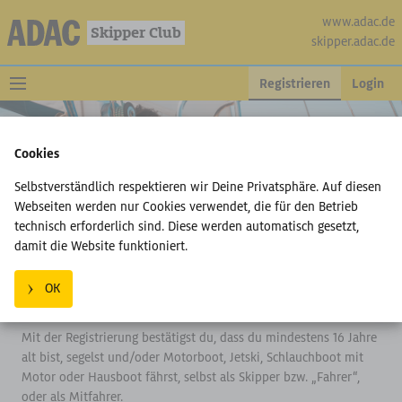
www.adac.de
Skipper Club
skipper.adac.de
Registrieren
Login
Cookies
Selbstverständlich respektieren wir Deine Privatsphäre. Auf diesen
Webseiten werden nur Cookies verwendet, die für den Betrieb
technisch erforderlich sind. Diese werden automatisch gesetzt,
damit die Website funktioniert.
Registriere dich jetzt beim ADAC
OK
Skipper Club!
Mit der Registrierung bestätigst du, dass du mindestens 16 Jahre
alt bist, segelst und/oder Motorboot, Jetski, Schlauchboot mit
Motor oder Hausboot fährst, selbst als Skipper bzw. „Fahrer“,
oder als Mitfahrer.