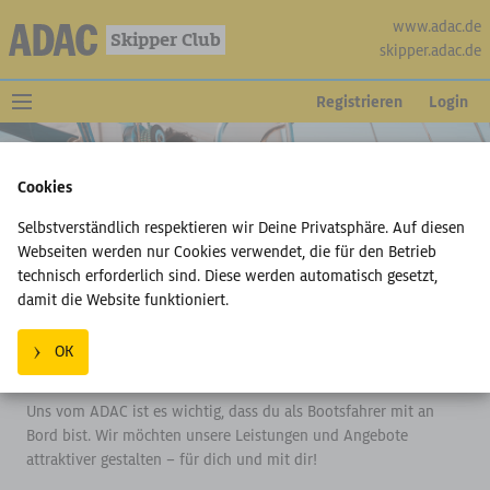
www.adac.de
Skipper Club
skipper.adac.de
Registrieren
Login
Cookies
Selbstverständlich respektieren wir Deine Privatsphäre. Auf diesen
Webseiten werden nur Cookies verwendet, die für den Betrieb
technisch erforderlich sind. Diese werden automatisch gesetzt,
damit die Website funktioniert.
Du willst die Zukunft gestalten? Wir
OK
auch!
Uns vom ADAC ist es wichtig, dass du als Bootsfahrer mit an
Bord bist. Wir möchten unsere Leistungen und Angebote
attraktiver gestalten – für dich und mit dir!